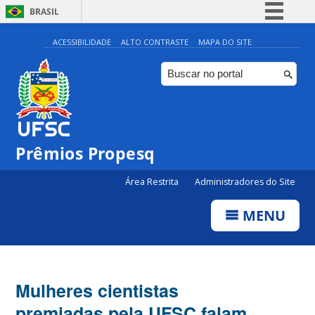
BRASIL
Simplifique!
ACESSIBILIDADE
ALTO CONTRASTE
MAPA DO SITE
Comunica BR
Participe
Acesso à informação
Legislação
Prêmios Propesq
Canais
Área Restrita
Administradores do Site
MENU
Mulheres cientistas
premiadas pela UFSC falam