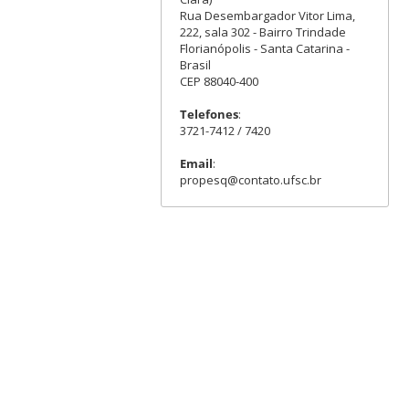
Rua Desembargador Vitor Lima,
222, sala 302 - Bairro Trindade
Florianópolis - Santa Catarina -
Brasil
CEP 88040-400
Telefones
:
3721-7412 / 7420
Email
:
propesq@contato.ufsc.br