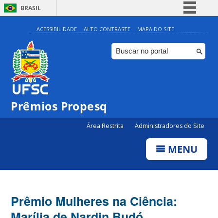
BRASIL
Simplifique!
ACESSIBILIDADE
ALTO CONTRASTE
MAPA DO SITE
Comunica BR
Participe
Acesso à informação
Legislação
Prêmios Propesq
Canais
Área Restrita
Administradores do Site
MENU
Prêmio Mulheres na Ciência:
Marília de Nardin Budó