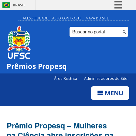
BRASIL
Simplifique!
ACESSIBILIDADE
ALTO CONTRASTE
MAPA DO SITE
Comunica BR
Participe
Acesso à informação
Legislação
Prêmios Propesq
Canais
Área Restrita
Administradores do Site
MENU
Prêmio Propesq – Mulheres
na Ciência abre inscrições na