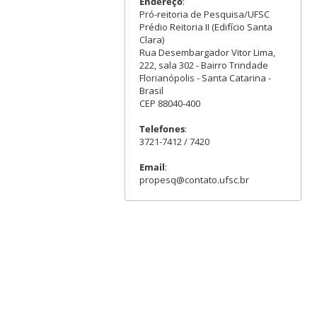
Endereço
:
Pró-reitoria de Pesquisa/UFSC
Prédio Reitoria II (Edifício Santa
Clara)
Rua Desembargador Vitor Lima,
222, sala 302 - Bairro Trindade
Florianópolis - Santa Catarina -
Brasil
CEP 88040-400
Telefones
:
3721-7412 / 7420
Email
:
propesq@contato.ufsc.br