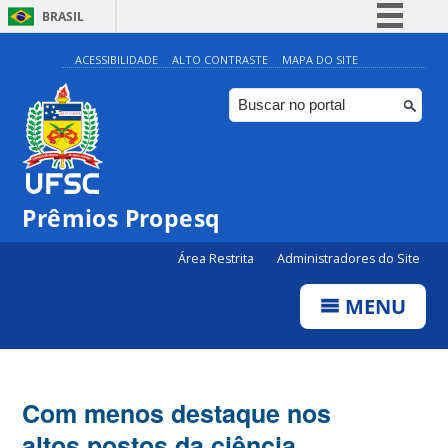
BRASIL
Simplifique!
ACESSIBILIDADE
ALTO CONTRASTE
MAPA DO SITE
Comunica BR
Participe
Acesso à informação
Legislação
Prêmios Propesq
Canais
Área Restrita
Administradores do Site
MENU
Com menos destaque nos
altos postos da ciência,