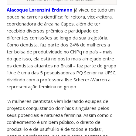
Alacoque Lorenzini Erdmann
já viveu de tudo um
pouco na carreira científica: foi reitora, vice-reitora,
coordenadora de área na Capes, além de ter
recebido diversos prêmios e participado de
diferentes comissões ao longo da sua trajetória.
Como cientista, faz parte dos 24% de mulheres a
ter bolsa de produtividade no CNPq no país – mais
do que isso, ela está no posto mais almejado entre
os cientistas atuantes no Brasil – faz parte do grupo
1A e é uma das 5 pesquisadoras PQ Senior na UFSC,
dividindo com a professora Ilse Scherer-Warren a
representação feminina no grupo.
“A mulheres cientistas vêm liderando equipes de
projetos conquistando domínios singulares pelos
seus potenciais e natureza feminina. Assim como o
conhecimento é um bem público, o direito de
produzi-lo e de usufruí-lo é de todos e todas”,
pontua a professora, que atua como cientista no