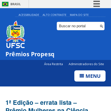
BRASIL
Simplifique!
ACESSIBILIDADE
ALTO CONTRASTE
MAPA DO SITE
Comunica BR
Participe
Acesso à informação
Legislação
Prêmios Propesq
Canais
Área Restrita
Administradores do Site
MENU
1ª Edição – errata lista –
Prêmio Mulheres na Ciência